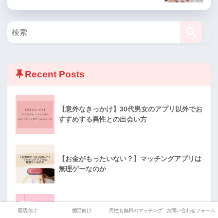
Recent Posts
【意外なきっかけ】30代男女のアプリ以外でお
すすめする異性との出会い方
【お金がもったいない？】マッチングアプリは
無理ゲーなのか
【完全攻略】タップル（tapple）の評判と口コ
恋活向け
婚活向け
男性も無料のマッチングアプリ
お問い合わせフォーム