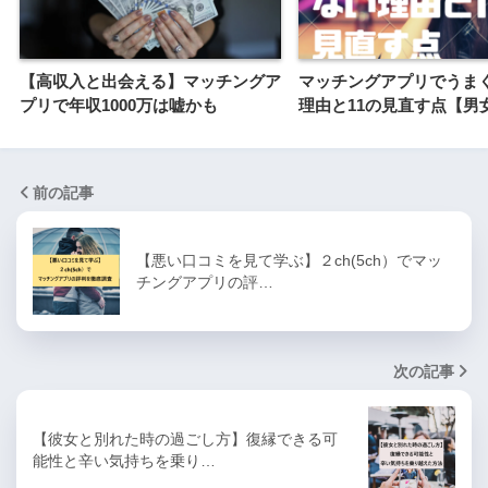
【高収入と出会える】マッチングア
マッチングアプリでうま
プリで年収1000万は嘘かも
理由と11の見直す点【男
前の記事
【悪い口コミを見て学ぶ】２ch(5ch）でマッ
チングアプリの評…
次の記事
【彼女と別れた時の過ごし方】復縁できる可
能性と辛い気持ちを乗り…